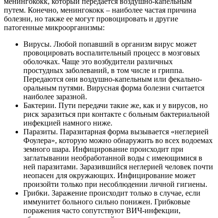
менингококк, который передается воздушно-капельным
путем. Конечно, менингококк – наиболее частая причина
болезни, но также ее могут провоцировать и другие
патогенные микроорганизмы:
Вирусы. Любой попавший в организм вирус может
провоцировать воспалительный процесс в мозговых
оболочках. Чаще это возбудители различных
простудных заболеваний, в том числе и гриппа.
Передаются они воздушно-капельным или фекально-
оральным путями. Вирусная форма болезни считается
наиболее заразной.
Бактерии. Пути передачи такие же, как и у вирусов, но
риск заразиться при контакте с больным бактериальной
инфекцией намного ниже.
Паразиты. Паразитарная форма вызывается «неглерией
Фоулера», которую можно обнаружить во всех водоемах
земного шара. Инфицирование происходит при
заглатывании необработанной воды с имеющимися в
ней паразитами. Заразившийся неглерией человек почти
неопасен для окружающих. Инфицирование может
произойти только при несоблюдении личной гигиены.
Грибки. Заражение происходит только в случае, если
иммунитет больного сильно понижен. Грибковые
поражения часто сопутствуют ВИЧ-инфекции,