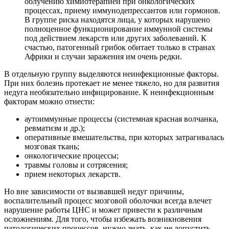
облучению химиотерапией при онкологических
процессах, приему иммунодепрессантов или гормонов.
В группе риска находятся лица, у которых нарушено
полноценное функционирование иммунной системы
под действием лекарств или других заболеваний. К
счастью, патогенный грибок обитает только в странах
Африки и случаи заражения им очень редки.
В отдельную группу выделяются неинфекционные факторы.
При них болезнь протекает не менее тяжело, но для развития
недуга необязательно инфицирование. К неинфекционным
факторам можно отнести:
аутоиммунные процессы (системная красная волчанка,
ревматизм и др.);
оперативные вмешательства, при которых затрагивалась
мозговая ткань;
онкологические процессы;
травмы головы и сотрясения;
прием некоторых лекарств.
Но вне зависимости от вызвавшей недуг причины,
воспалительный процесс мозговой оболочки всегда влечет
нарушение работы ЦНС и может привести к различным
осложнениям. Для того, чтобы избежать возникновения
патологических процессов, нужно знать, как не допустить