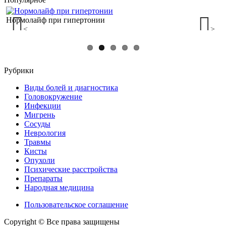
Нормолайф при гипертонии
Почему может болеть затылок совместно с
головокружениями?
<
>
Рубрики
Виды болей и диагностика
Головокружение
Инфекции
Мигрень
Сосуды
Неврология
Травмы
Кисты
Опухоли
Психические расстройства
Препараты
Народная медицина
Пользовательское соглашение
Copyright © Все права защищены