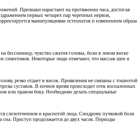
ижений. Признаки нарастают на протяжении часа, достигая
аздражением первых четырех пар черепных нервов,
корректируется манипуляциями остеопатов и изменением образа
на бессонницу, чувство сжатия головы, боли в левом виске
ие симптомов. Некоторые люди отмечают, что массаж шеи и
лову, резко отдает в висок. Проявления не связаны с тошнотой
трозы суставов. В ночное время происходит отек воспаленных
вом или правом боку. Необходимо делать специальные
ется слезотечением и краснотой лица. Синдрому пучковой боли
 сна. Приступ продолжается до двух часов. Периоды