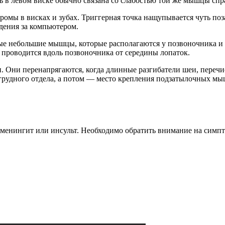
 в левом виске обычно связана со слабостью той же мышцы спр
ромы в висках и зубах. Триггерная точка нащупывается чуть поз
дения за компьютером.
небольшие мышцы, которые располагаются у позвоночника и мо
 проводится вдоль позвоночника от середины лопаток.
 Они перенапрягаются, когда длинные разгибатели шеи, перечи
рудного отдела, а потом — место крепления подзатылочных мыш
к менингит или инсульт. Необходимо обратить внимание на симп