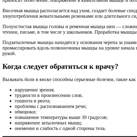
приносит облегчение. Напряжение в кивательной мышце и боль
Височная мышца располагается над ухом, создает болевые синд
злоупотребления жевательными резинками или длительного си
Полуостистая мышца головы и ременная мышца шеи — сложные 
чтении, письме, в том числе у школьников. Проработка мышцы
Подзатылочные мышцы находятся у основания черепа за ушами.
промассировать вдоль позвоночника мышцы на уровне начала г
рукой.
Когда следует обратиться к врачу?
Вызывать боли в виске способны серьезные болезни, такие ка
нарушение зрения;
трудности в произнесении слов;
тошнота и рвота;
проблемы с распознаванием речи;
обмороки;
повышение температуры выше 39 градусов;
напряжение затылочных мышц;
онемение и слабость с одной стороны тела.