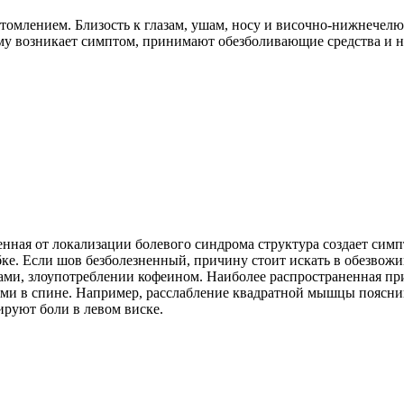
утомлением. Близость к глазам, ушам, носу и височно-нижнечел
му возникает симптом, принимают обезболивающие средства и н
енная от локализации болевого синдрома структура создает симп
бке. Если шов безболезненный, причину стоит искать в обезво
ами, злоупотреблении кофеином. Наиболее распространенная пр
ями в спине. Например, расслабление квадратной мышцы поясниц
ируют боли в левом виске.