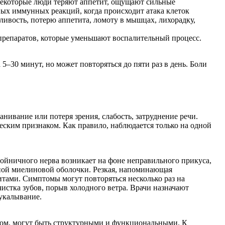
 Некоторые люди теряют аппетит, ощущают сильные
ых иммунных реакций, когда происходит атака клеток
ливость, потерю аппетита, ломоту в мышцах, лихорадку,
препаратов, которые уменьшают воспалительный процесс.
5–30 минут, но может повторяться до пяти раз в день. Боли
нивание или потеря зрения, слабость, затруднение речи.
еским признаком. Как правило, наблюдается только на одной
ойничного нерва возникает на фоне неправильного прикуса,
тной миелиновой оболочки. Резкая, напоминающая
битами. Симптомы могут повторяться несколько раз на
истка зубов, порыв холодного ветра. Врачи назначают
оукалывание.
пом, могут быть структурными и функциональными. К