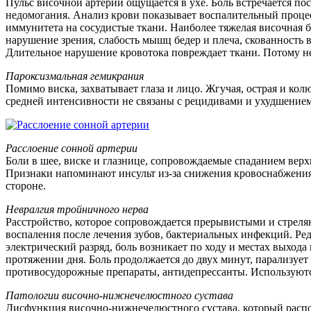
Пульс височной артерии ощущается в ухе. Боль встречается по
недомогания. Анализ крови показывает воспалительный процес
иммунитета на сосудистые ткани. Наиболее тяжелая височная б
нарушение зрения, слабость мышц бедер и плеча, скованность в
Длительное нарушение кровотока повреждает ткани. Потому не
Пароксизмальная гемикрания
Помимо виска, захватывает глаза и лицо. Жгучая, острая и кол
средней интенсивности не связаны с рецидивами и ухудшением
Расслоение сонной артерии
Боли в шее, виске и глазнице, сопровождаемые спаданием верх
Признаки напоминают инсульт из-за снижения кровоснабжения 
стороне.
Невралгия тройничного нерва
Расстройство, которое сопровождается прерывистыми и стреля
воспаления после лечения зубов, бактериальных инфекций. Р
электрический разряд, боль возникает по ходу и местах выхода
протяжении дня. Боль продолжается до двух минут, парализуе
противосудорожные препараты, антидепрессанты. Используются
Патологии височно-нижнечелюстного сустава
Дисфункция височно-нижнечелюстного сустава, который распо