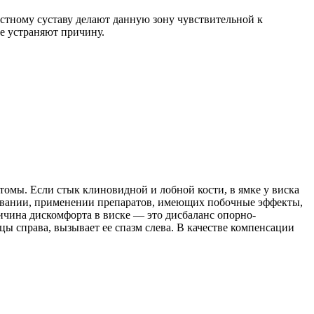
юстному суставу делают данную зону чувствительной к
е устраняют причину.
томы. Если стык клиновидной и лобной кости, в ямке у виска
живании, применении препаратов, имеющих побочные эффекты,
ичина дискомфорта в виске — это дисбаланс опорно-
ы справа, вызывает ее спазм слева. В качестве компенсации