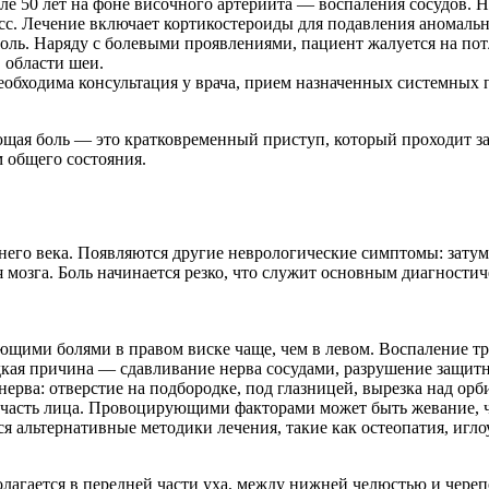
сле 50 лет на фоне височного артериита — воспаления сосудов.
с. Лечение включает кортикостероиды для подавления аномальн
оль. Наряду с болевыми проявлениями, пациент жалуется на пот
 области шеи.
обходима консультация у врача, прием назначенных системных 
ющая боль — это кратковременный приступ, который проходит за 
 общего состояния.
него века. Появляются другие неврологические симптомы: затума
мозга. Боль начинается резко, что служит основным диагностич
ющими болями в правом виске чаще, чем в левом. Воспаление тр
едкая причина — сдавливание нерва сосудами, разрушение защи
 нерва: отверстие на подбородке, под глазницей, вырезка над ор
т часть лица. Провоцирующими факторами может быть жевание, ч
 альтернативные методики лечения, такие как остеопатия, игл
лагается в передней части уха, между нижней челюстью и чере