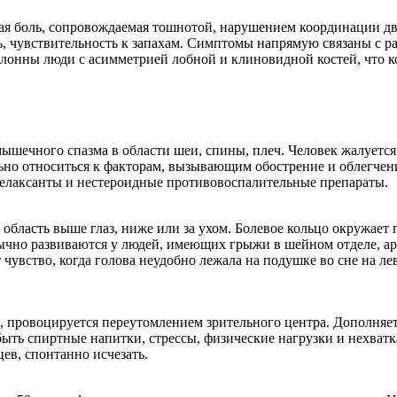
ая боль, сопровождаемая тошнотой, нарушением координации дв
ь, чувствительность к запахам. Симптомы напрямую связаны с р
клонны люди с асимметрией лобной и клиновидной костей, что 
шечного спазма в области шеи, спины, плеч. Человек жалуется 
ьно относиться к факторам, вызывающим обострение и облегчен
елаксанты и нестероидные противовоспалительные препараты.
бласть выше глаз, ниже или за ухом. Болевое кольцо окружает го
бычно развиваются у людей, имеющих грыжи в шейном отделе, ар
чувство, когда голова неудобно лежала на подушке во сне на ле
лаз, провоцируется переутомлением зрительного центра. Дополня
ь спиртные напитки, стрессы, физические нагрузки и нехватка
цев, спонтанно исчезать.