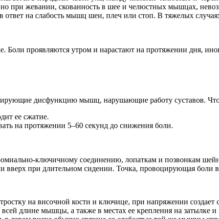
нно при жевании, скованность в шее и челюстных мышцах, нево
 ответ на слабость мышц шеи, плеч или стоп. В тяжелых случая
е. Боли проявляются утром и нарастают на протяжении дня, ино
цирующие дисфункцию мышц, нарушающие работу суставов. Чтоб
дит ее сжатие.
ать на протяжении 5–60 секунд до снижения боли.
ромиально-ключичному соединению, лопаткам и позвонкам шейно
 вверх при длительном сидении. Точка, провоцирующая боли в в
ростку на височной кости и ключице, при напряжении создает 
по всей длине мышцы, а также в местах ее крепления на затылке