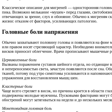
Классическое описание для мигреней — односторонняя головн
пика. Возможно мелькание «мушек» перед глазами, светобоязн
отвечающих за зрение, слух и обоняние. Обычно к мигреням с
жизни: отказом от факторов, усиливающих патологию.
Головные боли напряжения
Обычно захватывают половину головы и появляются на фоне мы
или правом носят стреляющий характер. Необходимо внимател
висков приносит облегчение. Врачи прописывают мышечные р
Цервикогенные боли
Вызваны поражением суставов шейного отдела, но отдающие в о
и непереносимостью света, зачастую появляются после сна. О
тканей, потому под утро симптомы усиливаются и напоминают 
упражнения для восстановления мышц шеи.
Кластерные боли
Чаще всего стреляет в висок, но причина кроется в области г
подвержены молодые мужчины. Пусковыми факторами могут быт
обострений могут затягиваться на недели и до нескольких меся
Монетовидная головная боль