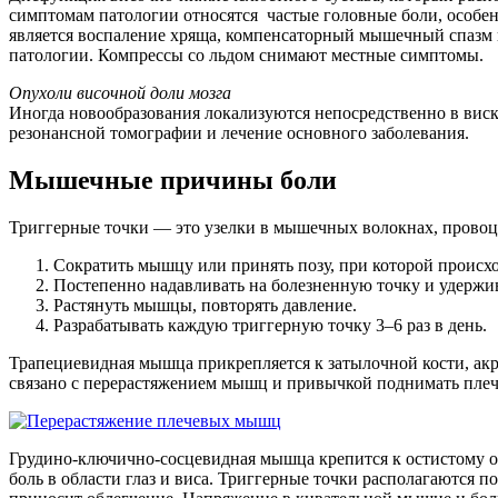
симптомам патологии относятся частые головные боли, особе
является воспаление хряща, компенсаторный мышечный спазм в
патологии. Компрессы со льдом снимают местные симптомы.
Опухоли височной доли мозга
Иногда новообразования локализуются непосредственно в виск
резонансной томографии и лечение основного заболевания.
Мышечные причины боли
Триггерные точки — это узелки в мышечных волокнах, прово
Сократить мышцу или принять позу, при которой происхо
Постепенно надавливать на болезненную точку и удержив
Растянуть мышцы, повторять давление.
Разрабатывать каждую триггерную точку 3–6 раз в день.
Трапециевидная мышца прикрепляется к затылочной кости, ак
связано с перерастяжением мышц и привычкой поднимать плечи
Грудино-ключично-сосцевидная мышца крепится к остистому от
боль в области глаз и виса. Триггерные точки располагаются 