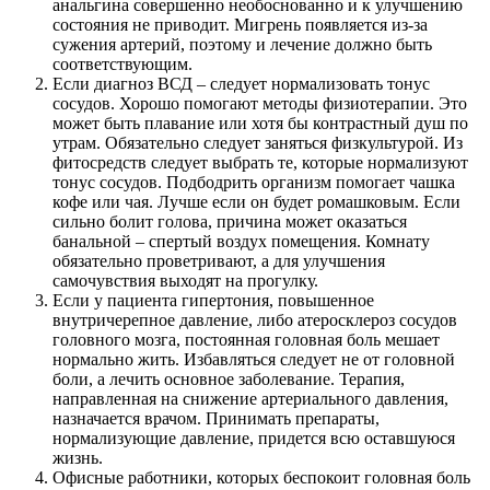
анальгина совершенно необоснованно и к улучшению
состояния не приводит. Мигрень появляется из-за
сужения артерий, поэтому и лечение должно быть
соответствующим.
Если диагноз ВСД – следует нормализовать тонус
сосудов. Хорошо помогают методы физиотерапии. Это
может быть плавание или хотя бы контрастный душ по
утрам. Обязательно следует заняться физкультурой. Из
фитосредств следует выбрать те, которые нормализуют
тонус сосудов. Подбодрить организм помогает чашка
кофе или чая. Лучше если он будет ромашковым. Если
сильно болит голова, причина может оказаться
банальной – спертый воздух помещения. Комнату
обязательно проветривают, а для улучшения
самочувствия выходят на прогулку.
Если у пациента гипертония, повышенное
внутричерепное давление, либо атеросклероз сосудов
головного мозга, постоянная головная боль мешает
нормально жить. Избавляться следует не от головной
боли, а лечить основное заболевание. Терапия,
направленная на снижение артериального давления,
назначается врачом. Принимать препараты,
нормализующие давление, придется всю оставшуюся
жизнь.
Офисные работники, которых беспокоит головная боль