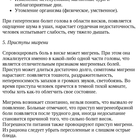
неблагоприятные дни.
Утомление организма (физическое, умственное).
При гипертензии болит голова в области висков, появляется
ощущение шума в ушах, нарастает сердечная недостаточность,
человек испытывает слабость, ему тяжело дышать.
5. Приступы мигрени
Спровоцировать боль в виске может мигрень. При этом она
локализуется именно в какой-либо одной части головы, что
является отличительным признаком мигреневых болей.
Приступ может длиться достаточно долго, симптомы мигрени
нарастают: появляется тошнота, раздражительность,
непереносимость запахов и громких звуков, светобоязнь. Во
время приступа человек прячется в темной тихой комнате,
чтобы хоть как-то облегчить свое состояние.
Мигрень возникает спонтанно, нельзя понять, что вызвало ее
появление. Больные отмечают, что приступ мигренеобразной
боли появляется после трудного дня, иногда недосыпание
становится причиной того, что сильно болит висок.
Погрешности питания также провоцируют приступ мигрени.
Из рациона следует убрать пересоленные и слишком острые
блюда.