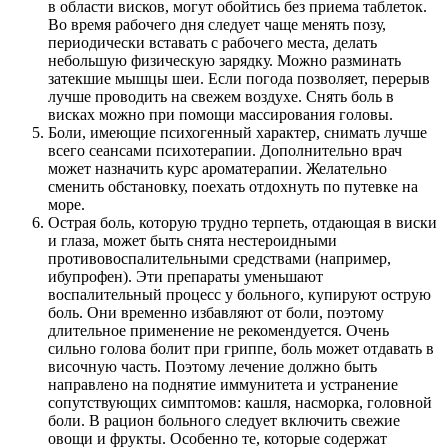
в области висков, могут обойтись без приема таблеток.
Во время рабочего дня следует чаще менять позу,
периодически вставать с рабочего места, делать
небольшую физическую зарядку. Можно разминать
затекшие мышцы шеи. Если погода позволяет, перерыв
лучше проводить на свежем воздухе. Снять боль в
висках можно при помощи массирования головы.
Боли, имеющие психогенный характер, снимать лучше
всего сеансами психотерапии. Дополнительно врач
может назначить курс ароматерапии. Желательно
сменить обстановку, поехать отдохнуть по путевке на
море.
Острая боль, которую трудно терпеть, отдающая в виски
и глаза, может быть снята нестероидными
противовоспалительными средствами (например,
ибупрофен). Эти препараты уменьшают
воспалительный процесс у больного, купируют острую
боль. Они временно избавляют от боли, поэтому
длительное применение не рекомендуется. Очень
сильно голова болит при гриппе, боль может отдавать в
височную часть. Поэтому лечение должно быть
направлено на поднятие иммунитета и устранение
сопутствующих симптомов: кашля, насморка, головной
боли. В рацион больного следует включить свежие
овощи и фрукты. Особенно те, которые содержат