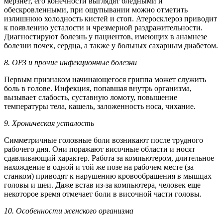
мерзнет, его конечности выглядят бледными и
обескровленными, при ощупывании можно отметить
излишнюю холодность кистей и стоп. Атеросклероз приводит
к появлению усталости и чрезмерной раздражительности.
Диагностируют болезнь у пациентов, имеющих в анамнезе
болезни почек, сердца, а также у больных сахарным диабетом.
8. ОРЗ и прочие инфекционные болезни
Первым признаком начинающегося гриппа может служить
боль в голове. Инфекция, попавшая внутрь организма,
вызывает слабость, суставную ломоту, повышение
температуры тела, кашель, заложенность носа, чихание.
9. Хроническая усталость
Симметричные головные боли возникают после трудного
рабочего дня. Они поражают височные области и носят
сдавливающий характер. Работа за компьютером, длительное
нахождение в одной и той же позе на рабочем месте (за
станком) приводят к нарушению кровообращения в мышцах
головы и шеи. Даже встав из-за компьютера, человек еще
некоторое время отмечает боли в височной части головы.
10. Особенности женского организма